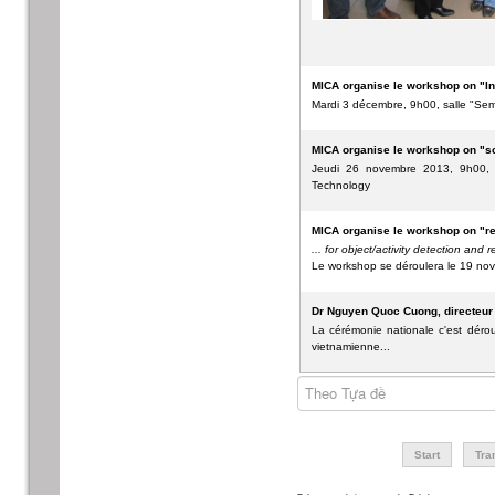
MICA organise le workshop on "In
Mardi 3 décembre, 9h00, salle "Sem
MICA organise le workshop on "som
Jeudi 26 novembre 2013, 9h00, "
Technology
MICA organise le workshop on "re
... for object/activity detection and 
Le workshop se déroulera le 19 no
Dr Nguyen Quoc Cuong, directeur 
La cérémonie nationale c'est déroul
vietnamienne...
Theo Tựa đề
Start
Tra