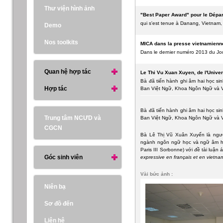
Thư viện hình ảnh
"Best Paper Award" pour le Dépar
qui s'est tenue à Danang, Vietnam
Demo
Nos toolkits
MICA dans la presse vietnamienn
Dans le dernier numéro 2013 du Jour
Quan hệ hợp tác
Le Thi Vu Xuan Xuyen, de l'Univers
Bà đã tiến hành ghi âm hai học si
Hợp tác
Ban Việt Ngữ, Khoa Ngôn Ngữ và Vă
Bà đã tiến hành ghi âm hai học si
Trung tâm NCƯD và
Ban Việt Ngữ, Khoa Ngôn Ngữ và Vă
CGCN
Bà Lê Thị Vũ Xuân Xuyến là người
ngành ngôn ngữ học và ngữ âm họ
Paris III Sorbonne) với đề tài luận
Góc sinh viên
expressive en français et en vietna
Vài bức ảnh :
Niên bạ
Sơ đồ đến
Liên hệ