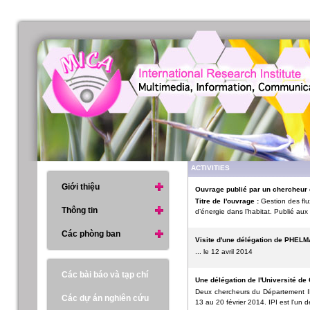
ACTIVITIES
Giới thiệu
Ouvrage publié par un chercheur d
Titre de l'ouvrage :
Gestion des flu
Thông tin
d’énergie dans l’habitat. Publié a
Các phòng ban
Visite d'une délégation de PHEL
... le 12 avril 2014
Các bài báo và tạp chí
Une délégation de l'Université de G
Deux chercheurs du Département IP
Các dự án nghiên cứu
13 au 20 février 2014. IPI est l'un 