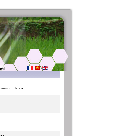
eil
 Kumamoto, Japon.
Inde