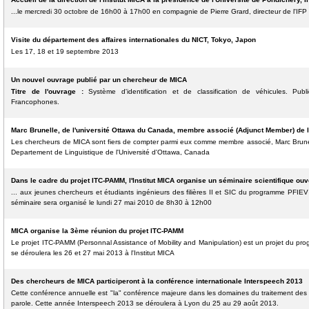
...le mercredi 30 octobre de 16h00 à 17h00 en compagnie de Pierre Grard, directeur de l'IFP
Visite du département des affaires internationales du NICT, Tokyo, Japon
Les 17, 18 et 19 septembre 2013
Un nouvel ouvrage publié par un chercheur de MICA
Titre de l'ouvrage :
Système d'identification et de classification de véhicules. Pu
Francophones.
Marc Brunelle, de l'université Ottawa du Canada, membre associé (Adjunct Member) de l'
Les chercheurs de MICA sont fiers de compter parmi eux comme membre associé, Marc Brunel
Departement de Linguistique de l'Université d'Ottawa, Canada
Dans le cadre du projet ITC-PAMM, l'Institut MICA organise un séminaire scientifique ouv
... aux jeunes chercheurs et étudiants ingénieurs des filières II et SIC du programme PFIEV 
séminaire sera organisé le lundi 27 mai 2010 de 8h30 à 12h00
MICA organise la 3ème réunion du projet ITC-PAMM
Le projet ITC-PAMM (Personnal Assistance of Mobility and Manipulation) est un projet du p
se déroulera les 26 et 27 mai 2013 à l'Institut MICA
Des chercheurs de MICA participeront à la conférence internationale Interspeech 2013
Cette conférence annuelle est "la" conférence majeure dans les domaines du traitement des l
parole. Cette année Interspeech 2013 se déroulera à Lyon du 25 au 29 août 2013.