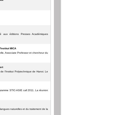
blié aux éditions Presses Académiques
Institut MICA
le, Associate Professor et chercheur du
ert
de l'Institut Polytechnique de Hanoi. Le
rogramme STIC-ASIE call 2011. La réunion
angues naturelles et du traitement de la