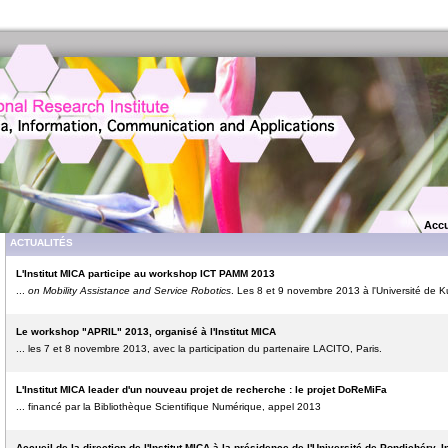
Accu
ACTUALITÉS
L'Institut MICA participe au workshop ICT PAMM 2013
...
on Mobility Assistance and Service Robotics
. Les 8 et 9 novembre 2013 à l'Université de
Le workshop "APRIL" 2013, organisé à l'Institut MICA
... les 7 et 8 novembre 2013, avec la participation du partenaire LACITO, Paris.
L'Institut MICA leader d'un nouveau projet de recherche : le projet DoReMiFa
... financé par la Bibliothèque Scientifique Numérique, appel 2013
Accueil de la direction de l'Institut MICA à la présidence de l'Université de Pondichéry, 