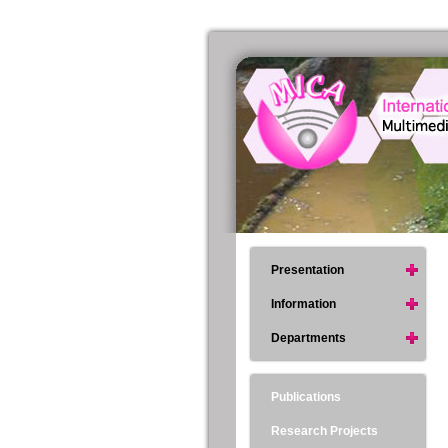
Presentation
Information
Departments
Publications
Research Projects