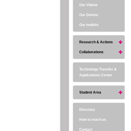
Our Videos
Our Demos
Our toolkits
Research & Actions
Collaborations
Technology Transfer &
Applications Center
Student Area
Directory
How to reach us
Contact