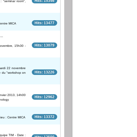
Hits: 15346
: "seminar room",
Hits: 13477
 Centre MICA
...
Hits: 13079
novembre, 15h30 -
mardi 22 novembre
Hits: 13226
re du "workshop on
anvier 2013, 14h00
Hits: 12962
hnology
Hits: 13372
ieu : Centre MICA
uipe TIM - Date :