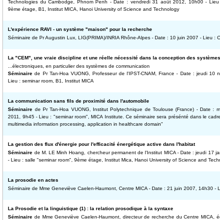
Technologies du Cambodge, Phnom Penh - Date : vendredi 31 août 2012, 10h00 - Lieu 
9ème étage, B1, Institut MICA, Hanoi University of Science and Technology
L'expérience RAVI - un système "maison" pour la recherche
Séminaire de Pr Augustin Lux, LIG(PRIMA)/INRIA Rhône-Alpes - Date : 10 juin 2007 - Lieu :
La "CEM", une vraie discipline et une réelle nécessité dans la conception des systèmes
...électroniques, en particulier des systèmes de communication
Séminaire
de Pr Tan-Hoa VUONG, Professeur de l'IPST-CNAM, France - Date : jeudi 10 
Lieu : seminar room, B1, Institut MICA
La communication sans fils de proximité dans l'automobile
Séminaire
de Pr Tan-Hoa VUONG, Institut Polytechnique de Toulouse (France) - Date : 
2011, 9h45 - Lieu : "seminar room", MICA Institute. Ce séminaire sera présénté dans le cad
multimedia information processing, application in healthcare domain"
La gestion des flux d'énergie pour l'efficacité énergétique active dans l'habitat
Séminaire
de M. LE Minh Hoang, chercheur permanent de l'Institut MICA - Date : jeudi 17 j
- Lieu : salle "seminar room", 9ème étage, Institut Mica, Hanoi University of Science and Tec
La prosodie en actes
Séminaire de Mme Geneviève Caelen-Haumont, Centre MICA - Date : 21 juin 2007, 14h30 - L
La Prosodie et la linguistique (1) : la relation prosodique à la syntaxe
Séminaire
de Mme Geneviève Caelen-Haumont, directeur de recherche du Centre MICA, éq