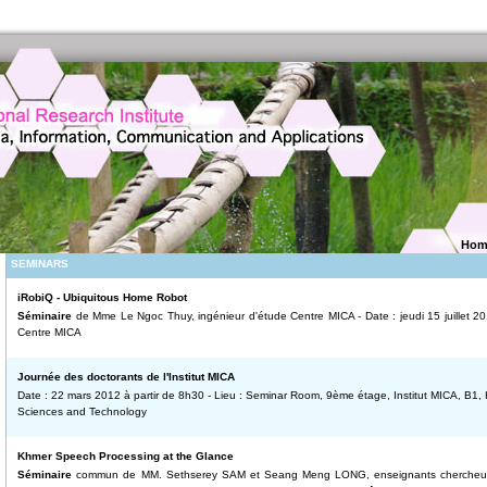
Hom
SEMINARS
iRobiQ - Ubiquitous Home Robot
Séminaire
de Mme Le Ngoc Thuy, ingénieur d'étude Centre MICA - Date : jeudi 15 juillet 20
Centre MICA
Journée des doctorants de l'Institut MICA
Date : 22 mars 2012 à partir de 8h30 - Lieu : Seminar Room, 9ème étage, Institut MICA, B1, H
Sciences and Technology
Khmer Speech Processing at the Glance
Séminaire
commun de MM. Sethserey SAM et Seang Meng LONG, enseignants chercheurs d