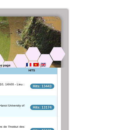
e page
HITS
10, 14h00 - Lieu :
Hits: 13443
anoi University of
Hits: 13174
e l'Institut des