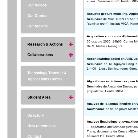
- Lieu : "seminar room", Institut M
Our Videos
Acoustic gesture modeling. Appli
Our Demos
Séminaire
de Mme TRAN Thi Anh Xuan
"seminar room", Institut MICA, Hano
Our toolkits
Acquisition sur corpus d'informat
05 octobre 2006, 14h00, Centre M
Research & Actions
De M. Mathias Rossignol
Collaborations
Action learning based on AIML us
Séminaire
de M. Nguyen Dang Khoa
14h00 - Lieu : Seminar room, 9ème,
Technology Transfer &
Applications Center
Algorithmes évolutionaires pour
Séminaire
de Alexandre Devert, post
polyvalente, Centre MICA
Student Area
Analyse de la langue khmère en v
Soutenance
de fin de projet Master
Directory
Analyse linguistique et syntaxiqu
How to reach us
... application aux technologies vo
Trang, doctorante du Centre MICA 
Contact
bâtiment B1, Centre MICA