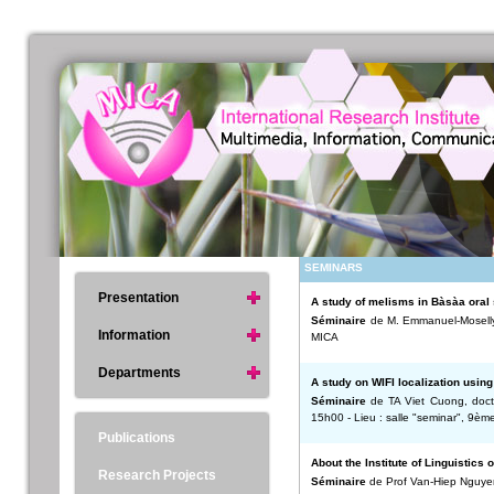
SEMINARS
Presentation
A study of melisms in Bàsàa ora
Séminaire
de M. Emmanuel-Moselly
Information
MICA
Departments
A study on WIFI localization using
Séminaire
de TA Viet Cuong, docto
15h00 - Lieu : salle "seminar", 9èm
Publications
About the Institute of Linguistics 
Research Projects
Séminaire
de Prof Van-Hiep Nguyen,