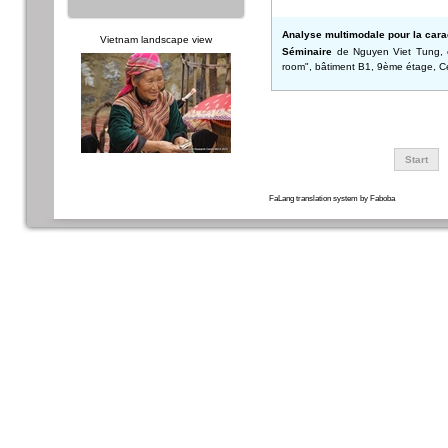
Analyse multimodale pour la car
Vietnam landscape view
Séminaire
de Nguyen Viet Tung, c
room", bâtiment B1, 9ème étage, 
Start
FaLang translation system by Faboba