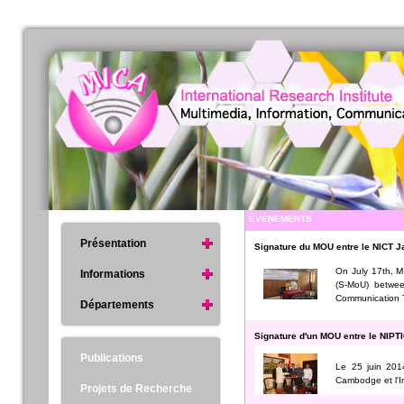
ÉVÉNEMENTS
Présentation
Signature du MOU entre le NICT Jap
On July 17th, M
Informations
(S-MoU) between
Communication 
Départements
Signature d'un MOU entre le NIPTI
Publications
Le 25 juin 201
Cambodge et l'I
Projets de Recherche