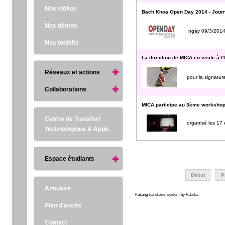
Nos vidéos
Bach Khoa Open Day 2014 - Journ
Nos démos
ngày 09/3/2014 
Nos toolkits
La direction de MICA en visite à l
Réseaux et actions
pour la signatur
Collaborations
MICA participe au 3ème worksho
Centre de Transfert
organisé les 17
Technologique & Appli.
Espace étudiants
Début
P
Annuaire
FaLang translation system by Faboba
Plan d'accès
Contact