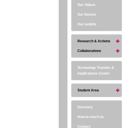
Our Videos
Our Demos
Our toolkits
Research & Actions
Collaborations
Technology Transfer &
Applications Center
Student Area
Directory
How to reach us
Contact