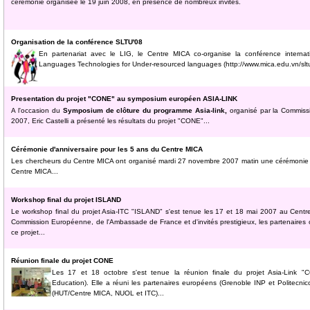
cérémonie organisée le 19 juin 2008, en présence de nombreux invités.
Organisation de la conférence SLTU'08
En partenariat avec le LIG, le Centre MICA co-organise la conférence intern
Languages Technologies for Under-resourced languages (http://www.mica.edu.vn/slt
Presentation du projet "CONE" au symposium européen ASIA-LINK
A l'occasion du
Symposium de clôture du programme Asia-link,
organisé par la Commiss
2007, Eric Castelli a présenté les résultats du projet "CONE"...
Cérémonie d'anniversaire pour les 5 ans du Centre MICA
Les chercheurs du Centre MICA ont organisé mardi 27 novembre 2007 matin une cérémonie d
Centre MICA...
Workshop final du projet ISLAND
Le workshop final du projet Asia-ITC "ISLAND" s'est tenue les 17 et 18 mai 2007 au Cent
Commission Européenne, de l'Ambassade de France et d'invités prestigieux, les partenaires on
ce projet...
Réunion finale du projet CONE
Les 17 et 18 octobre s'est tenue la réunion finale du projet Asia-Link "
Education). Elle a réuni les partenaires européens (Grenoble INP et Politecnico
(HUT/Centre MICA, NUOL et ITC)...