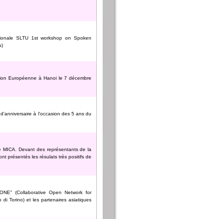
ationale SLTU 1st workshop on Spoken
u)
ion Européenne à Hanoi le 7 décembre
'anniversaire à l'occasion des 5 ans du
re MICA. Devant des représentants de la
t présentés les résulats très positifs de
CONE" (Collaborative Open Network for
 di Torino) et les partenaires asiatiques