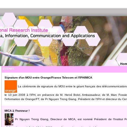
Hom
EVENTS
Signature d'un MOU entre Orange/France Telecom et l'IPH/MICA
La cérémonie de signature du MOU entre le géant français des télécommunications
le 13 juin 2008 à l'IPH, en présence de M. Hervé Bolot, Ambassadeur, de M. Marc Fossier
l'information de Orange/FT, de Pr Nguyen Trong Giang, Président de l'IPH et directeur du Cen
MICA à l'honneur !
Pr Nguyen Trong Giang, Directeur de MICA, est nommé Président de l'Institut P