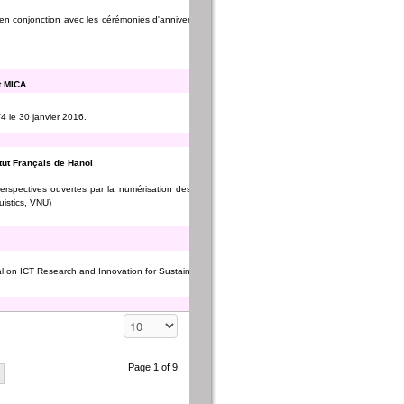
 en conjonction avec les cérémonies d'anniversaire des 60 ans de Hanoi University of
t MICA
4 le 30 janvier 2016.
tut Français de Hanoi
erspectives ouvertes par la numérisation des archives sonores", par Alexis Michaud
uistics, VNU)
ional on ICT Research and Innovation for Sustainable Economic and Social Development
Display #
Page 1 of 9