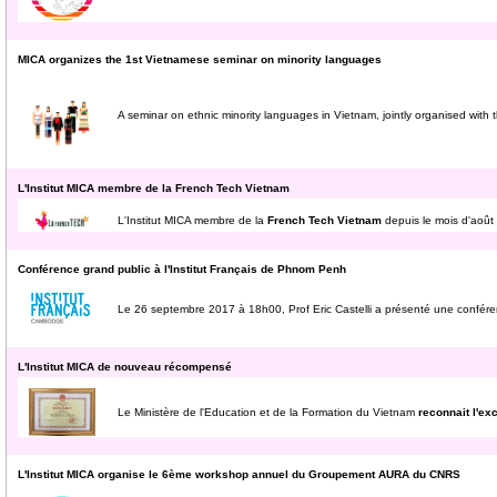
MICA organizes the 1st Vietnamese seminar on minority languages
A seminar on ethnic minority languages in Vietnam, jointly organised with t
L'Institut MICA membre de la French Tech Vietnam
L'Institut MICA membre de la
French Tech Vietnam
depuis le mois d'aoû
Conférence grand public à l'Institut Français de Phnom Penh
Le 26 septembre 2017 à 18h00, Prof Eric Castelli a présenté une confére
L'Institut MICA de nouveau récompensé
Le Ministère de l'Education et de la Formation du Vietnam
reconnait l'ex
L'Institut MICA organise le 6ème workshop annuel du Groupement AURA du CNRS