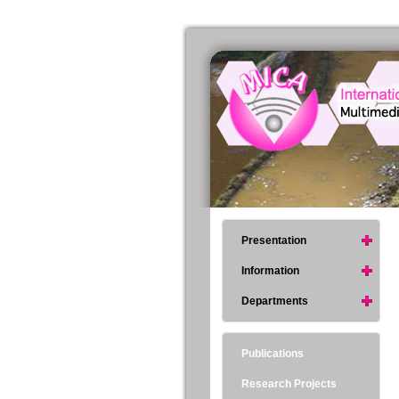
Presentation
Information
Departments
Publications
Research Projects