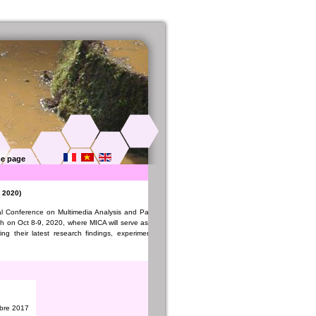
e page
 2020)
al Conference on Multimedia Analysis and Pattern Recognition (MAPR) supported by
 on Oct 8-9, 2020, where MICA will serve as a host. The aim of this conference is to
g their latest research findings, experimental results and consolidating potential
obre 2017