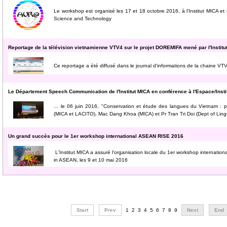
Le workshop est organisé les 17 et 18 octobre 2016, à l'Institut MICA et
Science and Technology
Reportage de la télévision vietnamienne VTV4 sur le projet DOREMIFA mené par l'Institu
Ce reportage a été diffusé dans le journal d'informations de la chaine VTV
Le Département Speech Communication de l'Institut MICA en conférence à l'Espace/Insti
... le 06 juin 2016, "Conservation et étude des langues du Vietnam : p
(MICA et LACITO), Mac Dang Khoa (MICA) et Pr Tran Tri Doi (Dept of Ling
Un grand succès pour le 1er workshop international ASEAN RISE 2016
L'Institut MICA a assuré l'organisation locale du 1er workshop internat
in ASEAN, les 9 et 10 mai 2016
Start
Prev
1
2
3
4
5
6
7
8
9
Next
End