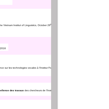
th
he Vietnam Institut of Linguistics, October 26
, 2017.
t 2016
nce sur les technologies vocales à l'Institut Français de Phnom Penh, Cambodge
cellence des travaux
des chercheurs de l'Institut MICA