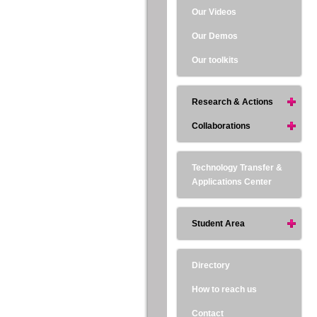
Our Videos
Our Demos
Our toolkits
Research & Actions
Collaborations
Technology Transfer &
Applications Center
Student Area
Directory
How to reach us
Contact