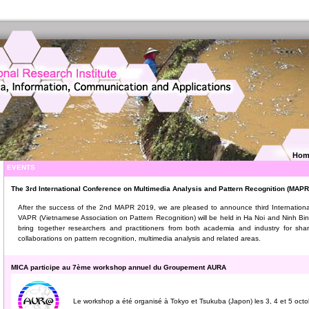
Hom
EVENTS
The 3rd International Conference on Multimedia Analysis and Pattern Recognition (MAPR
After the success of the 2nd MAPR 2019, we are pleased to announce third Internation
VAPR (Vietnamese Association on Pattern Recognition) will be held in Ha Noi and Ninh Binh
bring together researchers and practitioners from both academia and industry for sharin
collaborations on pattern recognition, multimedia analysis and related areas.
MICA participe au 7ème workshop annuel du Groupement AURA
Le workshop a été organisé à Tokyo et Tsukuba (Japon) les 3, 4 et 5 oct