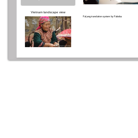
Vietnam landscape view
FaLang translation system by Faboba