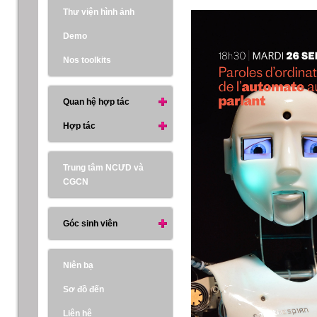
Thư viện hình ảnh
Demo
Nos toolkits
Quan hệ hợp tác
Hợp tác
Trung tâm NCƯD và
CGCN
Góc sinh viên
Niên bạ
Sơ đồ đến
Liên hệ