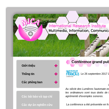
Conférence grand publ
Giới thiệu
Thông tin
Le 26 septembre 2017 à 
Các phòng ban
Au siècle des Lumières l'automate est
les ordinateurs sont tous dotés de l
agrémenté d’exemples sonores.
Các bài báo và tạp chí
La conférence a été présentée en fra
Các dự án nghiên cứu