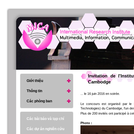
Invitation de l'Ins
Giới thiệu
Cambodge
Thông tin
... le 16 juin 2016 en soirée.
Các phòng ban
Le concours est organisé par le N
Technologies) du Cambodge, l'un des 
Plus de 200 invités ont participé à
Các bài báo và tạp chí
Photo :
Các dự án nghiên cứu