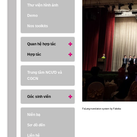
Thư viện hình ảnh
Demo
Nos toolkits
Quan hệ hợp tác
Hợp tác
Trung tâm NCƯD và
CGCN
Góc sinh viên
FaLang translation system by Faboba
Niên bạ
Sơ đồ đến
Liên hệ