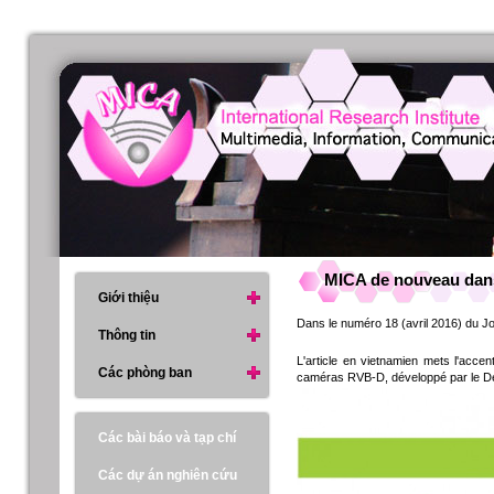
MICA de nouveau dans
Giới thiệu
Dans le numéro 18 (avril 2016) du Jo
Thông tin
L'article en vietnamien mets l'acce
Các phòng ban
caméras RVB-D, développé par le Dép
Các bài báo và tạp chí
Các dự án nghiên cứu