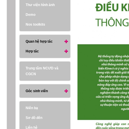
Thư viện hình ảnh
Demo
Nos toolkits
Quan hệ hợp tác
Hợp tác
Trung tâm NCƯD và
CGCN
Góc sinh viên
Niên bạ
Sơ đồ đến
Liên hệ