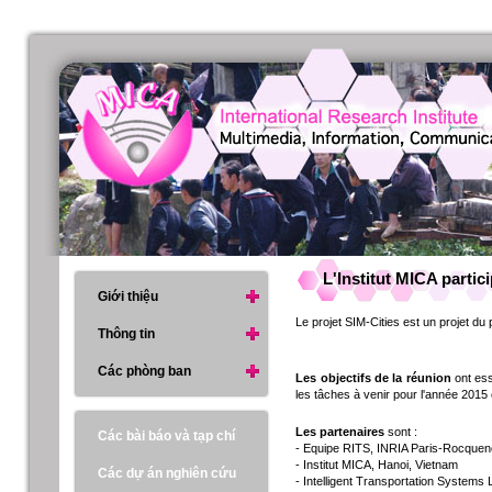
L'Institut MICA partic
Giới thiệu
Le projet SIM-Cities est un projet d
Thông tin
Các phòng ban
Les objectifs de la réunion
ont ess
les tâches à venir pour l'année 2015 
Les partenaires
sont :
Các bài báo và tạp chí
- Equipe RITS, INRIA Paris-Rocquen
- Institut MICA, Hanoi, Vietnam
Các dự án nghiên cứu
- Intelligent Transportation System