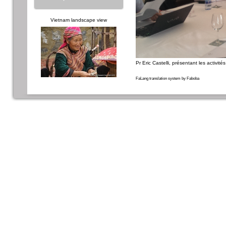
Vietnam landscape view
Pr Eric Castelli, présentant les activit
FaLang translation system by Faboba