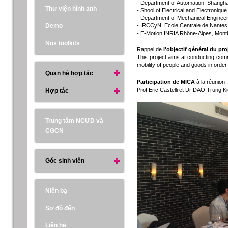
- Department of Automation, Shangha
Thư viện hình ảnh
- Shool of Electrical and Electroniq
- Department of Mechanical Engineeri
Demo
- IRCCyN, Ecole Centrale de Nantes
- E-Motion INRIA Rhône-Alpes, Mont
Nos toolkits
Rappel de
l'objectif général du pro
This project aims at conducting comm
mobility of people and goods in order 
Quan hệ hợp tác
Participation de MICA
à la réunion 
Prof Eric Castelli et Dr DAO Trung Ki
Hợp tác
Trung tâm NCƯD và
CGCN
Góc sinh viên
Niên bạ
Sơ đồ đến
Liên hệ