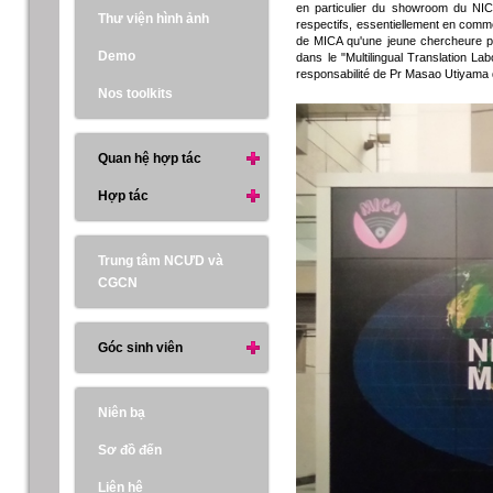
en particulier du showroom du NIC
Thư viện hình ảnh
respectifs, essentiellement en comme
de MICA qu'une jeune chercheure p
Demo
dans le "Multilingual Translation La
responsabilité de Pr Masao Utiyama 
Nos toolkits
Quan hệ hợp tác
Hợp tác
Trung tâm NCƯD và
CGCN
Góc sinh viên
Niên bạ
Sơ đồ đến
Liên hệ