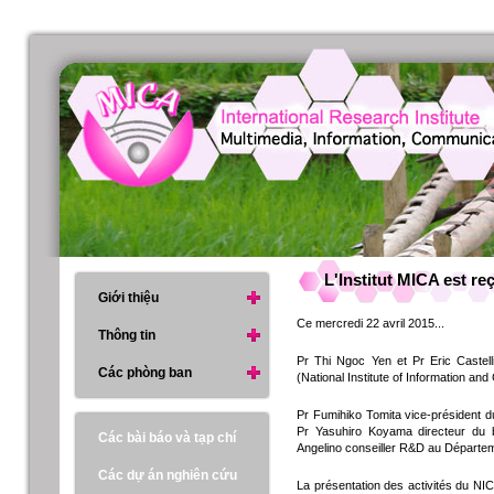
L'Institut MICA est re
Giới thiệu
Ce mercredi 22 avril 2015...
Thông tin
Pr Thi Ngoc Yen et Pr Eric Castell
Các phòng ban
(National Institute of Information a
Pr Fumihiko Tomita vice-président d
Pr Yasuhiro Koyama directeur du bu
Các bài báo và tạp chí
Angelino conseiller R&D au Départemen
Các dự án nghiên cứu
La présentation des activités du NICT