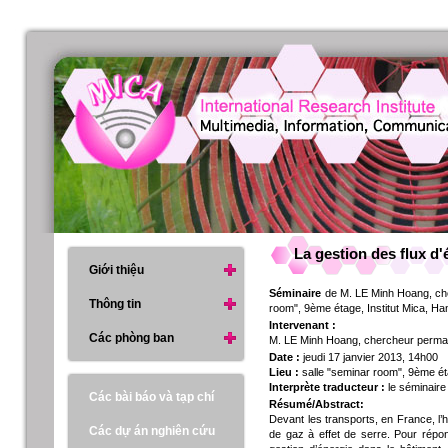
La gestion des flux d'
Giới thiệu
Séminaire
de M. LE Minh Hoang, cherc
Thông tin
room", 9ème étage, Institut Mica, Ha
Intervenant :
Các phòng ban
M. LE Minh Hoang, chercheur perman
Date :
jeudi 17 janvier 2013, 14h00
Lieu :
salle "seminar room", 9ème ét
Interprète traducteur :
le séminaire
Các bài báo và tạp chí
Résumé/Abstract:
Devant les transports, en France, l
Các dự án nghiên cứu
de gaz à effet de serre. Pour répon