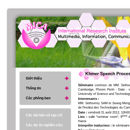
Khmer Speech Process
Giới thiệu
Séminaire
commun de MM. Sethsere
Thông tin
Cambodge, Phnom Penh - Date : ven
University of Science and Technolog
Các phòng ban
Intervenants :
MM. Sethserey SAM et Seang Meng 
de l'Institut des Technologies du
Date :
vendredi 31 août 2012, 10h00
Các bài báo và tạp chí
ème
Lieu :
salle "seminar room", 9
é
Hanoi
Các dự án nghiên cứu
Interprète traducteur :
le séminaire