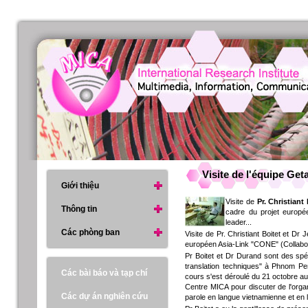
Visite de l'équipe Get
Giới thiệu
Visite de
Pr. Christiant
Thông tin
cadre du projet europé
leader...
Các phòng ban
Visite de Pr. Christiant Boitet et D
européen Asia-Link "CONE" (Collabor
Pr Boitet et Dr Durand sont des spé
translation techniques" à Phnom Pen
Các bài báo và tạp chí
cours s'est déroulé du 21 octobre a
Centre MICA pour discuter de l'organ
Các dự án nghiên cứu
parole en langue vietnamienne et en