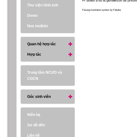
Pr Boitet a eu la gentillesse de pré
Thư viện hình ảnh
FaLang translation system by Faboba
Demo
Nos toolkits
Quan hệ hợp tác
Hợp tác
Trung tâm NCƯD và
CGCN
Góc sinh viên
Niên bạ
Sơ đồ đến
Liên hệ