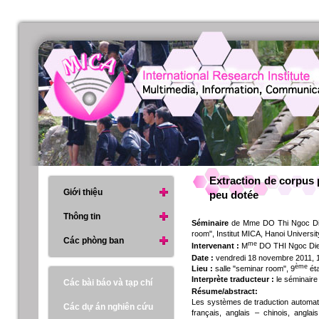
Extraction de corpus 
Giới thiệu
peu dotée
Thông tin
Séminaire
de Mme DO Thi Ngoc Diep,
room", Institut MICA, Hanoi Universi
Các phòng ban
me
Intervenant :
M
DO THI Ngoc Diep,
Date :
vendredi 18 novembre 2011, 
ème
Lieu :
salle "seminar room", 9
éta
Interprète traducteur :
le séminaire
Các bài báo và tạp chí
Résume/abstract:
Les systèmes de traduction automati
Các dự án nghiên cứu
français, anglais – chinois, angla