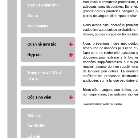
traduction automatique probabiliste
Thư viện hình ảnh
adéquats sont disponibles. En effet
grands corpus parallèles bilingues p
Demo
paires de langues dites «peu dotés» 
Nous avons ainsi abordé le problème
Nos toolkits
traduction automatique probabiliste. 
dotées, où des corpus de textes bilin
Nous présentons notre méthodologi
Quan hệ hợp tác
ressource de données plus riche et d
l'approche de recherche classique qu
Hợp tác
document pour extraire à la fois l
données supplémentaires sur la p
requiert aucune donnée supplémentai
de langues peu dotées. La dernièr
Trung tâm NCƯD và
améliorer les processus d'extract
CGCN
appliquées sur la langue peu dotée v
Mots clés :
langues peu dotées, trad
non supervisée, triangulation, aligne
Góc sinh viên
FaLang translation system by Faboba
Niên bạ
Sơ đồ đến
Liên hệ