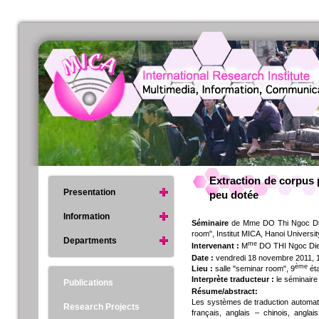
Extraction de corpus 
Presentation
peu dotée
Information
Séminaire
de Mme DO Thi Ngoc Diep,
room", Institut MICA, Hanoi Universi
Departments
me
Intervenant :
M
DO THI Ngoc Diep,
Date :
vendredi 18 novembre 2011, 
ème
Lieu :
salle "seminar room", 9
éta
Interprète traducteur :
le séminaire
Publications
Résume/abstract:
Les systèmes de traduction automati
Research Projects
français, anglais – chinois, angla