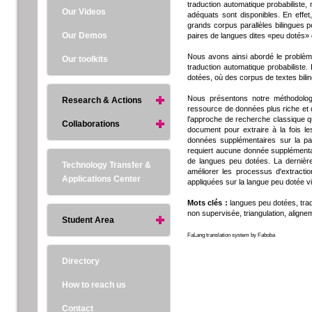
traduction automatique probabiliste
Our Videos
adéquats sont disponibles. En effet
grands corpus parallèles bilingues p
Our Demos
paires de langues dites «peu dotés» 
Nous avons ainsi abordé le problème
Our toolkits
traduction automatique probabiliste. 
dotées, où des corpus de textes bilin
Nous présentons notre méthodologi
Research & Actions
ressource de données plus riche et d
l'approche de recherche classique qu
Collaborations
document pour extraire à la fois l
données supplémentaires sur la p
requiert aucune donnée supplémentai
de langues peu dotées. La dernièr
Technology Transfer &
améliorer les processus d'extract
Applications Center
appliquées sur la langue peu dotée v
Mots clés :
langues peu dotées, trad
non supervisée, triangulation, aligne
Student Area
FaLang translation system by Faboba
Directory
How to reach us
Contact