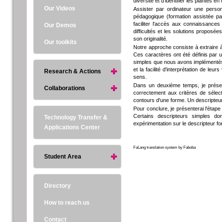
diversité et d'identifier les plantes en
Our Videos
Assister par ordinateur une person
pédagogique (formation assistée par 
faciliter l'accès aux connaissances
Our Demos
difficultés et les solutions proposée
son originalité.
Our toolkits
Notre approche consiste à extraire 
Ces caractères ont été définis par un
simples que nous avons implémentés. 
et la facilité d'interprétation de le
Research & Actions
sens.
Dans un deuxième temps, je présen
Collaborations
correctement aux critères de sélect
contours d'une forme. Un descripteu
Pour conclure, je présenterai l'éta
Certains descripteurs simples d
Technology Transfer &
expérimentation sur le descripteur f
Applications Center
FaLang translation system by Faboba
Student Area
Directory
How to reach us
Contact