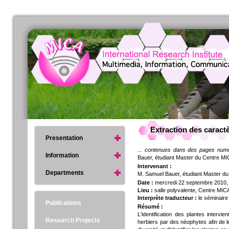
Extraction des caract
Presentation
... contenues dans des pages numéri
Information
Bauer, étudiant Master du Centre MI
Intervenant :
Departments
M. Samuel Bauer, étudiant Master d
Date :
mercredi 22 septembre 2010,
Lieu :
salle polyvalente, Centre MIC
Interprète traducteur :
le séminaire
Publications
Résumé :
L'identification des plantes intervi
Research Projects
herbiers par des néophytes afin de l