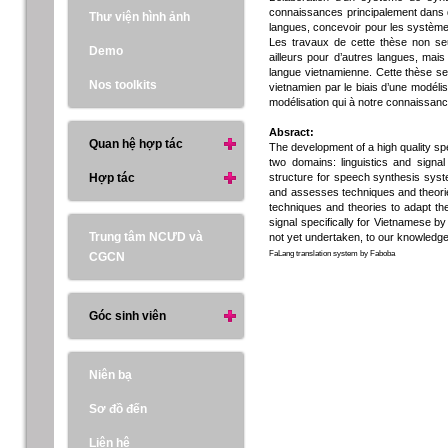
connaissances principalement dans deu
Thư viện hình ảnh
langues, concevoir pour les système
Les travaux de cette thèse non seu
Demo
ailleurs pour d’autres langues, mais
langue vietnamienne. Cette thèse se 
Nos toolkits
vietnamien par le biais d’une modéli
modélisation qui à notre connaissan
Absract:
Quan hệ hợp tác
The development of a high quality s
two domains: linguistics and signa
Hợp tác
structure for speech synthesis syste
and assesses techniques and theorie
techniques and theories to adapt th
signal specifically for Vietnamese b
Trung tâm NCƯD và
not yet undertaken, to our knowledge
FaLang translation system by Faboba
CGCN
Góc sinh viên
Niên bạ
Sơ đồ đến
Liên hệ