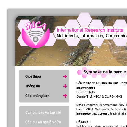
Synthèse de la parole 
Giới thiệu
Séminaire
de M.
Tran Do Dat
, Cent
Thông tin
Intervenant :
Do-Dat TRAN,
Các phòng ban
Equipe TIM, MICA & CLIPS-IMAG
Date :
Vendredi 30 novembre 2007, 
Lieu :
MICA, Salle polyvalenten Bât
Các bài báo và tạp chí
Interprète traducteur :
le séminaire
Các dự án nghiên cứu
Résumé:
L’élaboration d’un système de synt