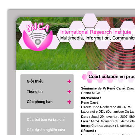
Coarticulation en pro
Giới thiệu
Séminaire
de
Pr René Carré
, Dire
Thông tin
Centre MICA
Intervenant :
Các phòng ban
René Carré
Directeur de Recherche du CNRS
Laboratoire DDL (Dynamique Du La
Date :
Jeudi 29 novembre 2007, 9h0
Các bài báo và tạp chí
Lieu :
MICA Bâtiment C10, 4ème étage
Interprète traducteur :
le séminaire
Các dự án nghiên cứu
Résumé :