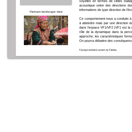
voyelles en termes de cibles statiq
acoustique selon des directions d
informations de type direction de l’é
Vietnam landscape view
Ce comportement nous a conduits à r
à atteindre mais par une direction d
dans l’espace VF1/VF2 (VF1 est la v
rôle de la dynamique dans la percep
approche, les caractéristiques form
On pourra débattre des conséquences
FaLang translation system by Faboba