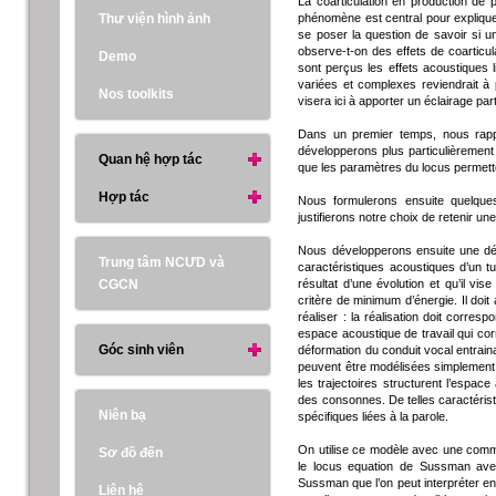
La coarticulation en production de 
Thư viện hình ảnh
phénomène est central pour expliquer
se poser la question de savoir si un
observe-t-on des effets de coarti
Demo
sont perçus les effets acoustiques 
variées et complexes reviendrait à
Nos toolkits
visera ici à apporter un éclairage pa
Dans un premier temps, nous rappe
développerons plus particulièremen
Quan hệ hợp tác
que les paramètres du locus permette
Hợp tác
Nous formulerons ensuite quelque
justifierons notre choix de retenir 
Nous développerons ensuite une dé
Trung tâm NCƯD và
caractéristiques acoustiques d’un t
CGCN
résultat d’une évolution et qu’il vi
critère de minimum d’énergie. Il doit
réaliser : la réalisation doit corre
espace acoustique de travail qui co
Góc sinh viên
déformation du conduit vocal entrai
peuvent être modélisées simplement 
les trajectoires structurent l’espace
des consonnes. De telles caractéris
Niên bạ
spécifiques liées à la parole.
On utilise ce modèle avec une comma
Sơ đồ đến
le locus equation de Sussman ave
Sussman que l’on peut interpréter e
Liên hệ