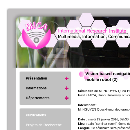
Vision based navigati
Présentation
mobile robot (2)
Informations
Séminaire
de M. NGUYEN Quoc-Hung, 
Institut MICA, Hanoi University of S
Départements
Intervenant :
M. NGUYEN Quoc-Hung, doctorant de
Publications
Date :
mardi 19 janvier 2016, 09h30
Lieu :
salle "seminar room", 9ème ét
Projets de Recherche
Langue :
le séminaire sera présenté