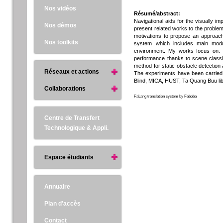
Nos vidéos
Résumé/abstract:
Navigational aids for the visually imp
Nos démos
present related works to the problem
motivations to propose an approach 
Nos toolkits
system which includes main module
environment. My works focus on: i)
performance thanks to scene classifi
method for static obstacle detection 
Réseaux et actions
The experiments have been carried o
Blind, MICA, HUST, Ta Quang Buu libra
Collaborations
FaLang translation system by Faboba
Centre de Transfert
Technologique & Appli.
Espace étudiants
Annuaire
Plan d'accès
Contact