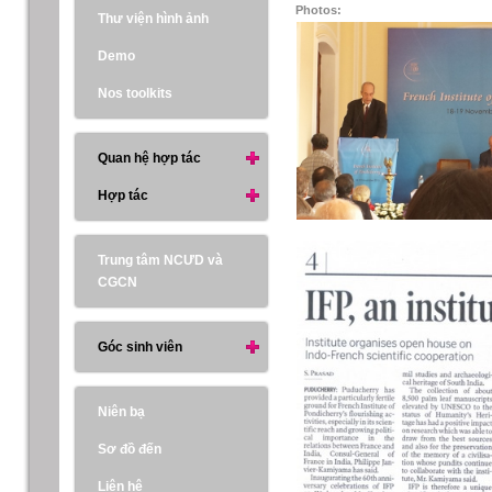
Photos:
Thư viện hình ảnh
Demo
Nos toolkits
Quan hệ hợp tác
Hợp tác
Trung tâm NCƯD và
CGCN
Góc sinh viên
Niên bạ
Sơ đồ đến
Liên hệ