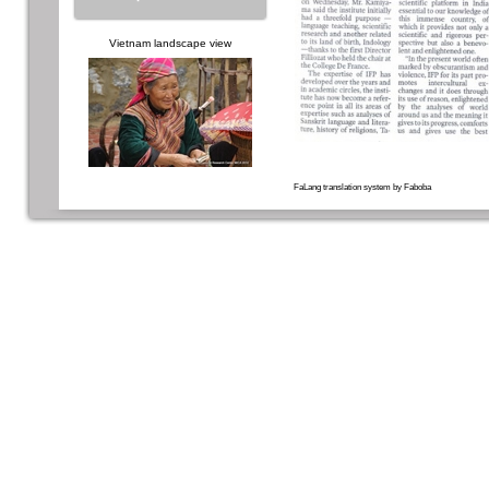
Vietnam landscape view
FaLang translation system by Faboba