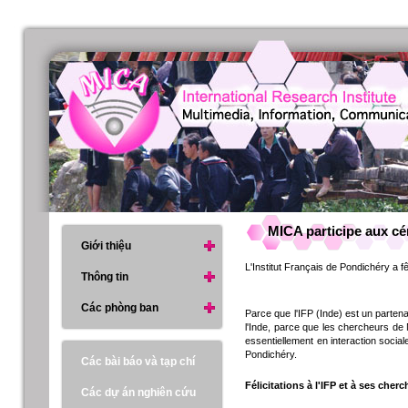
MICA participe aux cé
Giới thiệu
L'Institut Français de Pondichéry a 
Thông tin
Các phòng ban
Parce que l'IFP (Inde) est un partena
l'Inde, parce que les chercheurs de 
essentiellement en interaction sociale
Pondichéry.
Các bài báo và tạp chí
Félicitations à l'IFP et à ses cherc
Các dự án nghiên cứu