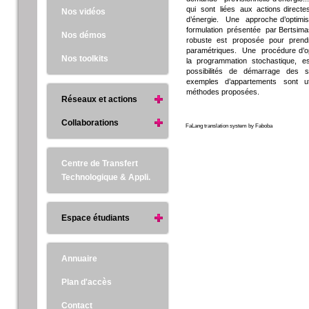
qui sont liées aux actions direc
Nos vidéos
d’énergie. Une approche d’optim
formulation présentée par Bertsimas
Nos démos
robuste est proposée pour pre
paramétriques. Une procédure d’op
Nos toolkits
la programmation stochastique,
possibilités de démarrage des serv
exemples d’appartements sont util
méthodes proposées.
Réseaux et actions
Collaborations
FaLang translation system by Faboba
Centre de Transfert
Technologique & Appli.
Espace étudiants
Annuaire
Plan d'accès
Contact