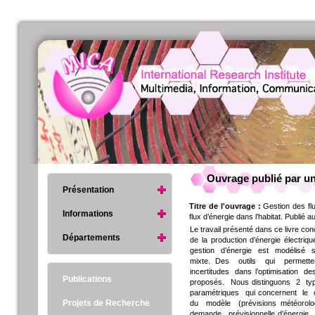
Ouvrage publié par un
Présentation
Titre de l'ouvrage :
Gestion des flu
Informations
flux d’énergie dans l’habitat. Publ
Le travail présenté dans ce livre co
Départements
de la production d’énergie électriq
gestion d’énergie est modélisé
mixte. Des outils qui perme
incertitudes dans l’optimisation d
Publications
proposés. Nous distinguons 2 type
paramétriques qui concernent le 
Projets de Recherche
du modèle (prévisions météorol
demande prévisionnelle d’énergie.