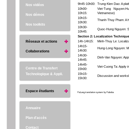
9h45-10h00:
Trung-Kien Dao: A plat
Nos vidéos
10h00-
Viet-Tung Nguyen:Hum
10h15:
Vietnamese)
Nos démos
10h15-
Thanh-Thuy Pham: A hy
10h30:
Nos toolkits
10h30-
Quoc-Hung Nguyen: Scen
10h45:
Section 2: Localization Techniq
Réseaux et actions
14h-14h15:
Minh-Thuy Le: Localizat
14h15-
Hung-Long Nguyen: Mult
14h30:
Collaborations
14h30-
Dinh-Van Nguyen: Appli
14h45:
14h45-
Viet-Cuong Ta: Apply in
Centre de Transfert
15h00:
Technologique & Appli.
15h15-
Discussion and works
15h30:
Espace étudiants
FaLang translation system by Faboba
Annuaire
Plan d'accès
Contact