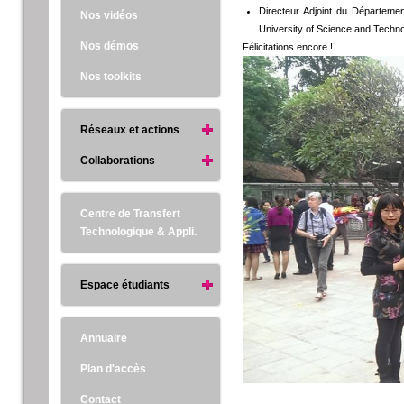
Directeur Adjoint du Département
Nos vidéos
University of Science and Techn
Nos démos
Félicitations encore !
Nos toolkits
Réseaux et actions
Collaborations
Centre de Transfert
Technologique & Appli.
Espace étudiants
Annuaire
Plan d'accès
Contact