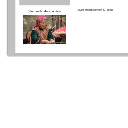
FaLang translation system by Faboba
Vietnam landscape view