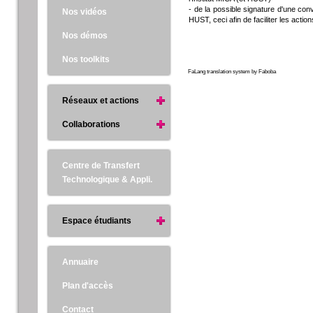
- de la possible signature d'une con
Nos vidéos
HUST, ceci afin de faciliter les act
Nos démos
Nos toolkits
FaLang translation system by Faboba
Réseaux et actions
Collaborations
Centre de Transfert
Technologique & Appli.
Espace étudiants
Annuaire
Plan d'accès
Contact