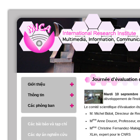
Journée d'évaluation 
Giới thiệu
Mardi 10 septembre
Thông tin
développement de l'Insti
Các phòng ban
Le comité scientifique d'évaluation é
M. Michel Bidoit, Directeur de R
me
M
Anne Doucet, Professeur, en
Các bài báo và tạp chí
me
M
Christine Fernandez-Maloign
Các dự án nghiên cứu
XLim, expert pour le CNRS