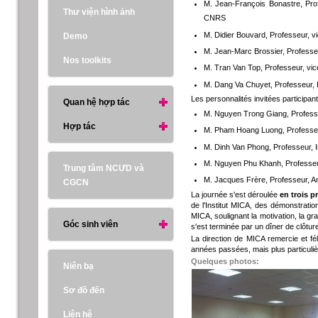
M. Jean-François Bonastre, Profe
Thư viện hình ảnh
CNRS
M. Didier Bouvard, Professeur, v
Demo
M. Jean-Marc Brossier, Professeu
Nos toolkits
M. Tran Van Top, Professeur, vic
M. Dang Va Chuyet, Professeur, 
Les personnalités invitées participant 
Quan hệ hợp tác
M. Nguyen Trong Giang, Professeu
Hợp tác
M. Pham Hoang Luong, Professeur,
M. Dinh Van Phong, Professeur, I
M. Nguyen Phu Khanh, Professeur 
Trung tâm NCƯD và
M. Jacques Frère, Professeur, Am
CGCN
La journée s'est déroulée
en trois p
de l'Institut MICA, des démonstration
MICA, soulignant la motivation, la gr
Góc sinh viên
s'est terminée par un dîner de clôture 
La direction de MICA remercie et fé
années passées, mais plus particuliè
Quelques photos:
Niên bạ
Sơ đồ đến
Liên hệ