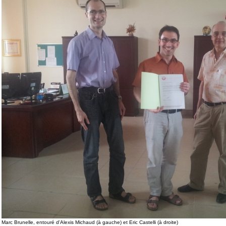
Marc Brunelle, entouré d'Alexis Michaud (à gauche) et Eric Castelli (à droite)