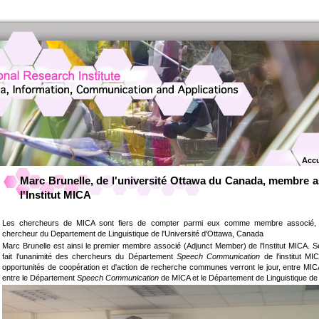
Accu
Marc Brunelle, de l'université Ottawa du Canada, membre 
l'Institut MICA
Les chercheurs de MICA sont fiers de compter parmi eux comme membre associé, Ma
chercheur du Departement de Linguistique de l'Université d'Ottawa, Canada
Marc Brunelle est ainsi le premier membre associé (Adjunct Member) de l'Institut MICA. Se
fait l'unanimité des chercheurs du Département
Speech Communication
de l'institut MI
opportunités de coopération et d'action de recherche communes verront le jour, entre MIC
entre le Département
Speech Communication
de MICA et le Département de Linguistique de 