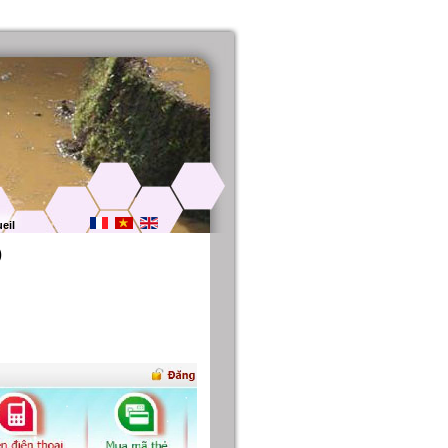
eil
)