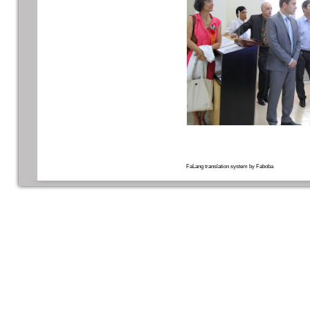
FaLang translation system by Faboba