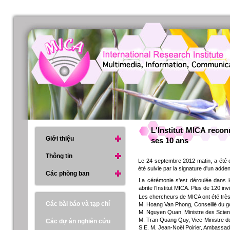
L'Institut MICA reco
Giới thiệu
ses 10 ans
Thông tin
Le 24 septembre 2012 matin, a été o
été suivie par la signature d'un adden
Các phòng ban
La cérémonie s'est déroulée dans le
abrite l'Institut MICA. Plus de 120 inv
Les chercheurs de MICA ont été très h
Các bài báo và tạp chí
M. Hoang Van Phong, Conseillé du g
M. Nguyen Quan, Ministre des Scien
M. Tran Quang Quy, Vice-Ministre de
Các dự án nghiên cứu
S.E. M. Jean-Noël Poirier, Ambassa