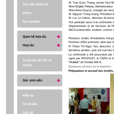
M. Tran Quoc Thang, ancien Vice-Min
Thư viện hình ảnh
Mme Brigitte Plateau, Administrateu
Mme Anne Doucet, chargée de mission 
Demo
M. Nguyen Trong Giang, Président de
M. Luc Le Calvez, directeur du bur
Nos toolkits
Ont participé aussi à la cérémonie d
Départements et de Services de l'IP
MICA (universités, instituts, centres
Quan hệ hợp tác
Plusieurs invités d'institutions fr
l'honneur d'être présents, ainsi que 
Hợp tác
Pr Pham Thi Ngoc Yen, directrice vi
dernières années, puis ont suivi les 
La cérémonie a été poursuivie par l
signé par l'IPH/HUST, le CNRS et Gr
Trung tâm NCƯD và
"Multilab" de l'Institut MICA.
CGCN
Quelques photos de la matinée :
Préparation et accueil des invités..
Góc sinh viên
Niên bạ
Sơ đồ đến
Liên hệ