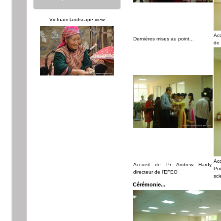
Vietnam landscape view
Ac
Dernières mises au point...
de 
Acc
Accueil de Pr Andrew Hardy,
Po
directeur de l'EFEO
sci
Cérémonie...