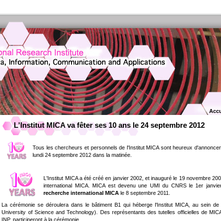
Accu
L'Institut MICA va fêter ses 10 ans le 24 septembre 2012
Tous les chercheurs et personnels de l'Institut MICA sont heureux d'annoncer 
lundi 24 septembre 2012 dans la matinée.
L'Institut MICA a été créé en janvier 2002, et inauguré le 19 novembre 2
international MICA. MICA est devenu une UMI du CNRS le 1er janvi
recherche international MICA
le 8 septembre 2011.
La cérémonie se déroulera dans le bâtiment B1 qui héberge l'Institut MICA, au sein de l
University of Science and Technology). Des représentants des tutelles officielles de MI
INP, participeront à la cérémonie.