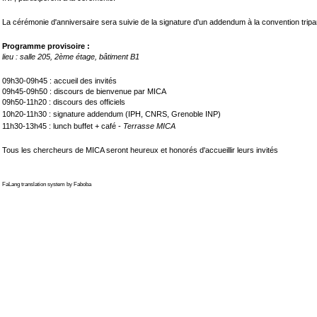
La cérémonie d'anniversaire sera suivie de la signature d'un addendum à la convention tripar
Programme provisoire :
lieu : salle 205, 2ème étage, bâtiment B1
09h30-09h45 : accueil des invités
09h45-09h50 : discours de bienvenue par MICA
09h50-11h20 : discours des officiels
10h20-11h30 : signature addendum (IPH, CNRS, Grenoble INP)
11h30-13h45 : lunch buffet + café -
Terrasse MICA
Tous les chercheurs de MICA seront heureux et honorés d'accueillir leurs invités
FaLang translation system by Faboba