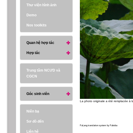
Thư viện hình ảnh
Demo
Nos toolkits
Quan hệ hợp tác
Hợp tác
Trung tâm NCƯD và
CGCN
Góc sinh viên
La photo originale a été remplacée à
Niên bạ
Sơ đồ đến
FaLang translation system by Faboba
Liên hệ