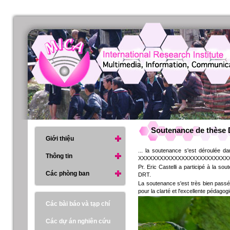
Soutenance de thèse D
Giới thiệu
... la soutenance s'est déroulée d
Thông tin
XXXXXXXXXXXXXXXXXXXXXXXXX
Pr. Eric Castelli a participé à la 
Các phòng ban
DRT.
La soutenance s'est très bien passée 
pour la clarté et l'excellente pédago
Các bài báo và tạp chí
Các dự án nghiên cứu