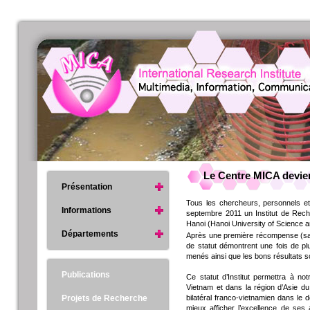
Le Centre MICA devien
Présentation
Tous les chercheurs, personnels e
Informations
septembre 2011 un Institut de Reche
Hanoi (Hanoi University of Science 
Départements
Après une première récompense (sati
de statut démontrent une fois de pl
menés ainsi que les bons résultats s
Publications
Ce statut d’Institut permettra à no
Vietnam et dans la région d’Asie du
Projets de Recherche
bilatéral franco-vietnamien dans le 
mieux afficher l’excellence de ses 