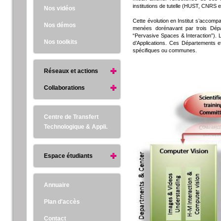
institutions de tutelle (HUST, CNRS 
Nos vidéos
Cette évolution en Institut s’accomp
Nos démos
menées dorénavant par trois Dép
“Pervasive Spaces & Interaction”). L
Nos toolkits
d’Applications. Ces Départements e
spécifiques ou communes.
Réseaux et actions
Collaborations
Centre de Transfert
Technologique & Appli.
Espace étudiants
Annuaire
Plan d'accès
Contact