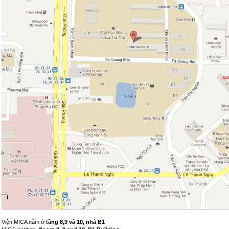
Viện MICA nằm ở
tầng 8,9 và 10, nhà B1