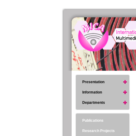
Presentation
Information
Departments
Publications
Research Projects