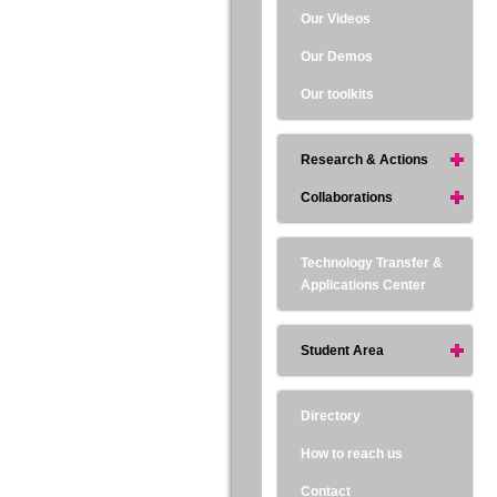
Our Videos
Our Demos
Our toolkits
Research & Actions
Collaborations
Technology Transfer &
Applications Center
Student Area
Directory
How to reach us
Contact