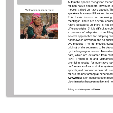
Automatic speech recognition techn
for non-native speakers, however, c
models trained on native speech. The 
Vietnam landscape view
speakers is a very difficult and impra
This thesis focuses on improving m
meetings”. There are several challe
native speakers; 2) there is not 
different origins; 3) it is difficult t
a process of adaptation of multili
several approaches for adapting mul
not known in advance) and no additi
two modules. The first module, calle
origins) of the segments to be dec
by the language observer. To evaluat
data, which are extracted from mult
(EN), French (FR) and Vietnamese
promising results for non-native s
performance of transcription system
speech, and propose to cascade such
far are the best among all experimen
Keywords:
Non-native speech recogn
discrimination between native and n
FaLang translation system by Faboba