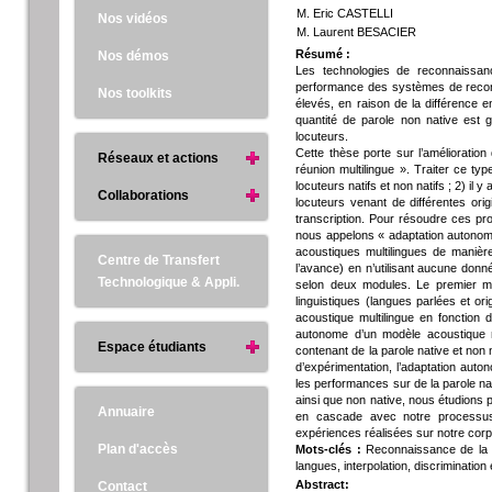
M. Eric CASTELLI
Nos vidéos
M. Laurent BESACIER
Résumé :
Nos démos
Les technologies de reconnaissa
performance des systèmes de reconna
Nos toolkits
élevés, en raison de la différence e
quantité de parole non native est g
locuteurs.
Cette thèse porte sur l’amélioratio
Réseaux et actions
réunion multilingue ». Traiter ce typ
locuteurs natifs et non natifs ; 2) i
Collaborations
locuteurs venant de différentes ori
transcription. Pour résoudre ces p
nous appelons « adaptation autonom
acoustiques multilingues de manièr
Centre de Transfert
l’avance) en n’utilisant aucune do
Technologique & Appli.
selon deux modules. Le premier mod
linguistiques (langues parlées et 
acoustique multilingue en fonction d
autonome d’un modèle acoustique mu
Espace étudiants
contenant de la parole native et non n
d’expérimentation, l’adaptation aut
les performances sur de la parole nat
ainsi que non native, nous étudions 
Annuaire
en cascade avec notre processus 
expériences réalisées sur notre corp
Plan d'accès
Mots-clés :
Reconnaissance de la p
langues, interpolation, discrimination
Abstract:
Contact