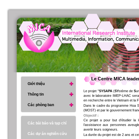
Le Centre MICA leade
Giới thiệu
Le projet "
SYSAPA
(
SY
stème de
S
ur
Thông tin
avec le laboratoire IMEP-LHAC sera
en recherche entre le Vietnam et la 
Các phòng ban
Dans le cadre du programme Hoa Sen
(MOST) et par le gouvernement fran
Objectif :
Ce projet a pour but d’étudier la 
Các bài báo và tạp chí
l’assistance aux personnes aveugle
avertir leurs soigneurs.
Các dự án nghiên cứu
La durée du projet est de 2 ans et c