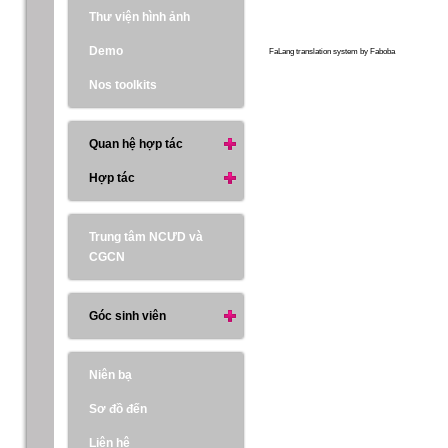
Thư viện hình ảnh
Demo
FaLang translation system by Faboba
Nos toolkits
Quan hệ hợp tác
Hợp tác
Trung tâm NCƯD và
CGCN
Góc sinh viên
Niên bạ
Sơ đồ đến
Liên hệ