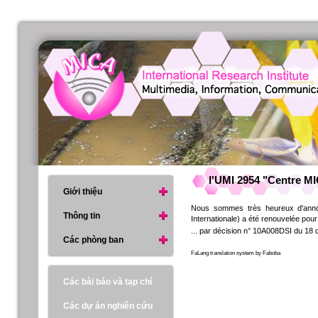
l'UMI 2954 "Centre M
Giới thiệu
Nous sommes très heureux d'anno
Thông tin
Internationale) a été renouvelée pour
... par décision n° 10A008DSI du 18
Các phòng ban
FaLang translation system by Faboba
Các bài báo và tạp chí
Các dự án nghiên cứu