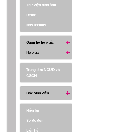
Thư viện hình ảnh
Demo
Nos toolkits
Quan hệ hợp tác
Hợp tác
Trung tâm NCƯD và
CGCN
Góc sinh viên
Niên bạ
Sơ đồ đến
Liên hệ