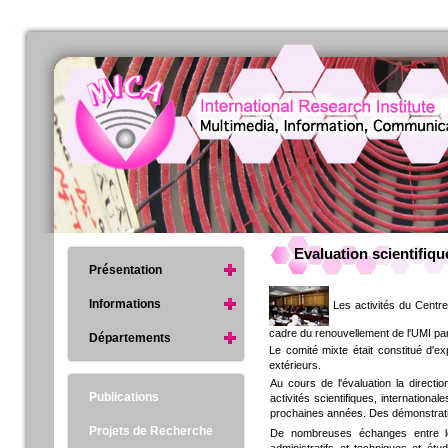
Evaluation scientifiq
Présentation
Informations
Les activités du Centre
cadre du renouvellement de l'UMI pa
Départements
Le comité mixte était constitué d'e
extérieurs.
Au cours de l'évaluation la direct
Publications
activités scientifiques, internationa
prochaines années. Des démonstratio
Projets de Recherche
De nombreuses échanges entre les