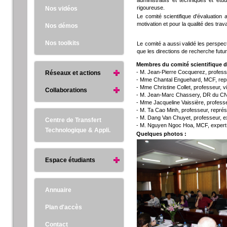
administratifs et techniques et ét
rigoureuse.
Nos vidéos
Le comité scientifique d'évaluation
motivation et pour la qualité des trav
Nos démos
Nos toolkits
Le comité a aussi validé les perspec
que les directions de recherche futu
Membres du comité scientifique d
- M. Jean-Pierre Cocquerez, professe
Réseaux et actions
- Mme Chantal Enguehard, MCF, repr
- Mme Christine Collet, professeur, 
Collaborations
- M. Jean-Marc Chassery, DR du CN
- Mme Jacqueline Vaissière, professe
- M. Ta Cao Minh, professeur, représ
- M. Dang Van Chuyet, professeur, ex
Centre de Transfert
- M. Nguyen Ngoc Hoa, MCF, expert 
Technologique & Appli.
Quelques photos :
Espace étudiants
Annuaire
Plan d'accès
Contact