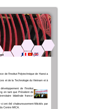
eil
e de l'Institut Polytechnique de Hanoi a
es et de la Technologie du Vietnam et à
 développement de l'Institut
ng en tant que Président de
rsitaire bilatérale franco-
i ont été chaleureusement félicités par
s du Centre MICA.