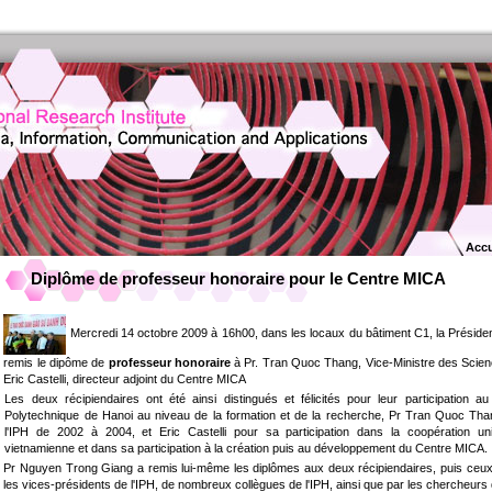
Accu
Diplôme de professeur honoraire pour le Centre MICA
Mercredi 14 octobre 2009 à 16h00, dans les locaux du bâtiment C1, la Présidenc
remis le dipôme de
professeur honoraire
à Pr. Tran Quoc Thang, Vice-Ministre des Scienc
Eric Castelli, directeur adjoint du Centre MICA
Les deux récipiendaires ont été ainsi distingués et félicités pour leur participation au
Polytechnique de Hanoi au niveau de la formation et de la recherche, Pr Tran Quoc Tha
l'IPH de 2002 à 2004, et Eric Castelli pour sa participation dans la coopération unive
vietnamienne et dans sa participation à la création puis au développement du Centre MICA.
Pr Nguyen Trong Giang a remis lui-même les diplômes aux deux récipiendaires, puis ceux-c
les vices-présidents de l'IPH, de nombreux collègues de l'IPH, ainsi que par les chercheur