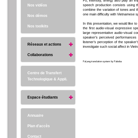
F0, intensity, timing) also play an 
Nos vidéos
speech production consists using th
combine the variation of tones and 
one main difficulty with Vietnamese 
Nos démos
In this presentation, we would like t
Nos toolkits
the first audio-visual expressive s
large representative audio-visual c
speaker’s perceived performances an
listener’s perception of the speaker’
Réseaux et actions
investigate such social affect in Vi
Collaborations
FaLang translation system by Faboba
Centre de Transfert
Technologique & Appli.
Espace étudiants
Annuaire
Plan d'accès
Contact