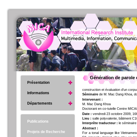
Génération de parole 
Présentation
construction et évaluation d'un corp
Informations
Séminaire
de M. Mac Dang Khoa, doc
Intervenant :
Départements
M. Mac Dang Khoa
Doctorant en co-tutelle Centre MICA/
Date :
vendredi 23 octobre 2009, 16
Lieu :
salle polyvalente, bâtiment C
Publications
Interprète traducteur :
le séminaire
Abstract :
Projets de Recherche
For a tonal language like Vietnamese,