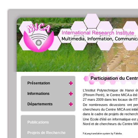
Participation du Cent
Présentation
L'Institut Polytechnique de Hanoi 
Informations
(Phnom Penh), le Centre MICA a été 
27 mars 2009 dans les locaux de l'I
Départements
De nombreuses dicussions ont perm
chercheurs du Centre MICA ont initié
dans le cadre de projets de recherc
Une Ecole d'été en informatique est
Publications
Nord et de chercheurs du Centre MI
Projets de Recherche
FaLang translation system by Faboba