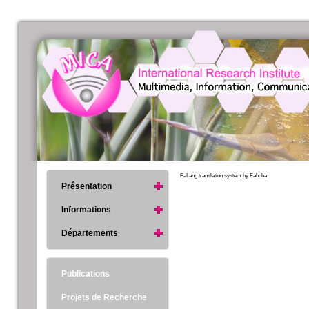
FaLang translation system by Faboba
Présentation
Informations
Départements
Publications
Projets de Recherche